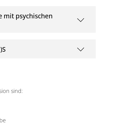
e mit psychischen
)S
ion sind:
abe