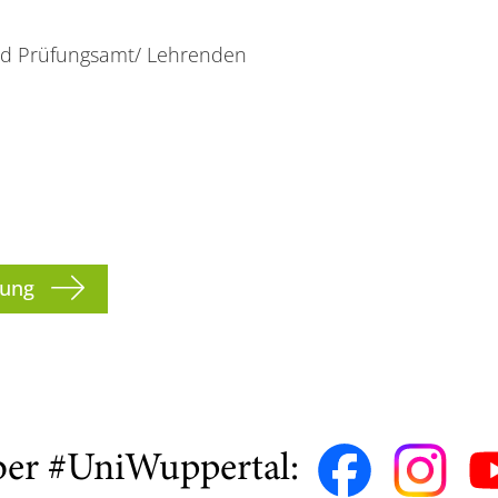
nd Prüfungsamt/ Lehrenden
gung
ber #UniWuppertal: